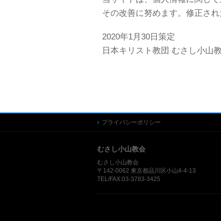
その改善に努めます。修正され
2020年1月30日策定
日本キリスト教団 むさし小山
プライバシーポリシー
むさし小山教会
むさし小山教会
〒142-0062 東京都品川区小山4-4-13
TEL/FAX:03-3783-3425