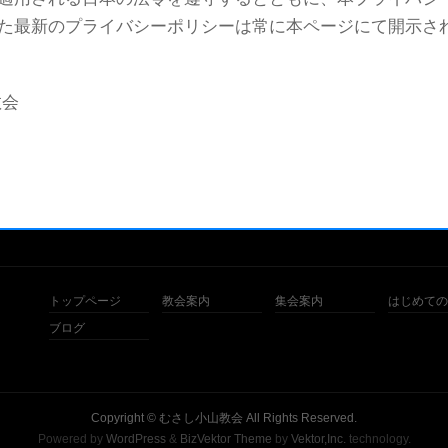
た最新のプライバシーポリシーは常に本ページにて開示さ
教会
トップページ
教会案内
集会案内
はじめての
ブログ
Copyright ©
むさし小山教会
All Rights Reserved.
Powered by
WordPress
&
BizVektor Theme
by
Vektor,Inc.
technology.