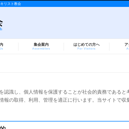
のキリスト教会
内
集会案内
はじめての方へ
ア
Us
Assemblies
For Visitors
A
を認識し、個人情報を保護することが社会的責務であると
情報の取得、利用、管理を適正に行います。当サイトで収