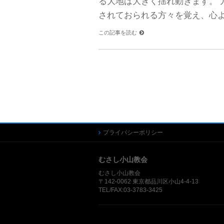
る大地は大きく揺れ動きます。 
されておられる方々を覚え、心よ
この記事を読む
プライバシーポリシー
むさし小山教会
むさし小山教会
〒142-0062 東京都品川区小山4-4-13
TEL/FAX:03-3783-3425