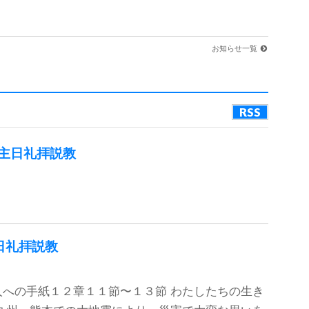
お知らせ一覧
RSS
主日礼拝説教
日礼拝説教
への手紙１２章１１節〜１３節 わたしたちの生き