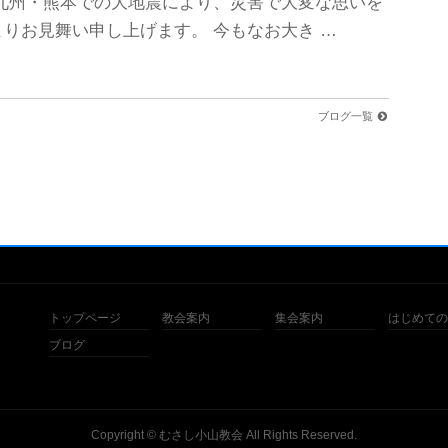
九州・熊本での大地震により、災害で大変な思いを
りお見舞い申し上げます。 今もなお大き …
ブログ一覧
トップページ
教会案内
集会案内
はじめての
ブログ
Copyright ©
むさし小山教会
All Rights Reserved.