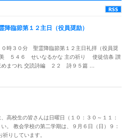
RSS
霊降臨節第１２主日（役員奨励）
１０時３０分 聖霊降臨節第１２主日礼拝（役員奨
讃美 ５４６ せいなるかな 主の祈り 使徒信条 讃
めまつれ 交読詩編 ２２ 詩９５篇 …
生、高校生の皆さんは日曜日（１０：３０～１１：
い。 教会学校の第二学期は、９月６日（日）９：
お祈りしています。