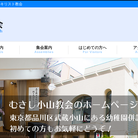
のキリスト教会
内
集会案内
はじめての方へ
ア
Us
Assemblies
For Visitors
A